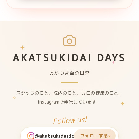
✦
AKATSUKIDAI DAYS
✦
あかつき台の日常
スタッフのこと、院内のこと、お口の健康のこと。
✧
Instagramで発信しています。
✦
Follow us!
@akatsukidaidc
フォローする
›