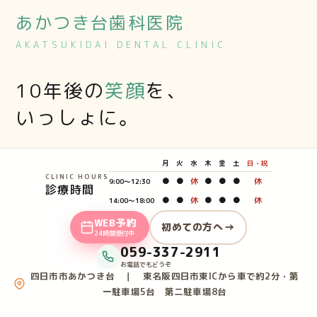
あかつき台歯科医院
AKATSUKIDAI DENTAL CLINIC
10年後の
笑顔
を、
いっしょに。
月
火
水
木
金
土
日・祝
CLINIC HOURS
●
●
休
●
●
●
休
9:00〜12:30
診療時間
●
●
休
●
●
●
休
14:00〜18:00
WEB予約
痛みに配慮した治療
→
初めての方へ
24時間受付中
059-337-2911
お電話でもどうぞ
四日市市あかつき台 ｜ 東名阪四日市東ICから車で約2分・第
一駐車場5台 第二駐車場8台