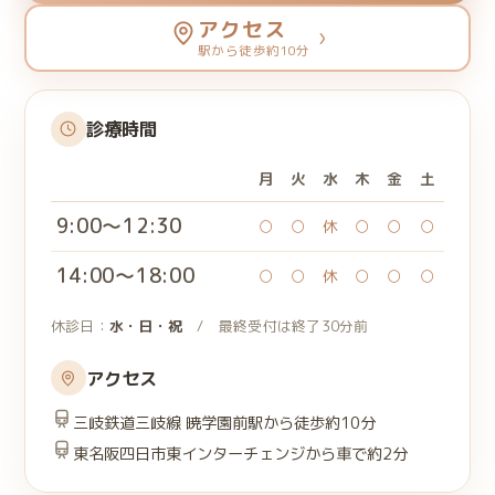
アクセス
›
駅から徒歩約10分
診療時間
月
火
水
木
金
土
9:00〜12:30
○
○
休
○
○
○
14:00〜18:00
○
○
休
○
○
○
休診日：
水・日・祝
/ 最終受付は終了30分前
アクセス
三岐鉄道三岐線 暁学園前駅から徒歩約10分
東名阪四日市東インターチェンジから車で約2分